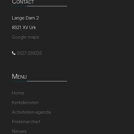
Contact
Lange Dam 2
8321 XV Urk
Google maps
0527-239235
Menu
Home
Kerkdiensten
Activiteiten-agenda
Prekenarchief
Nieuws