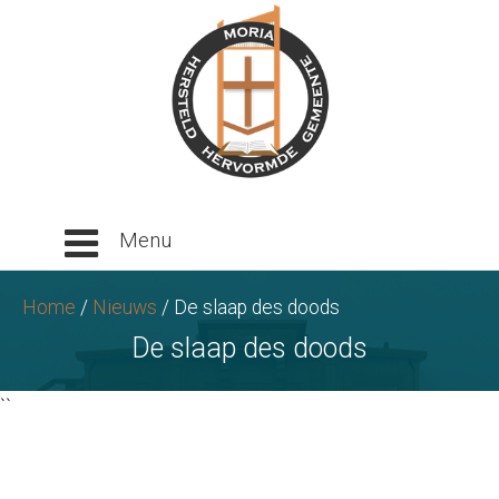
Ga
naar
tekst
Home
/
Nieuws
/
De slaap des doods
De slaap des doods
``