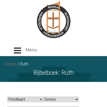
Ga
naar
tekst
Home
/
Ruth
Bijbelboek:
Ruth