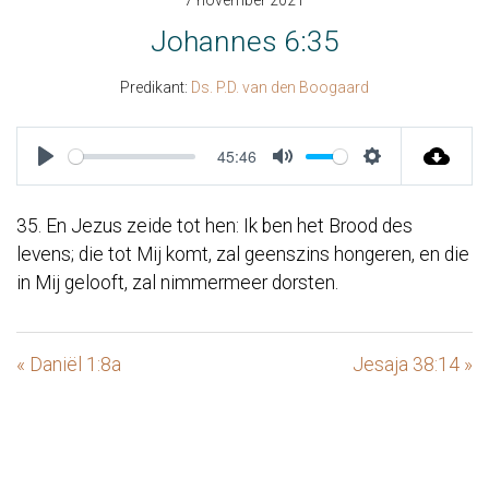
7 november 2021
Johannes 6:35
Predikant:
Ds. P.D. van den Boogaard
45:46
Play
Mute
Settings
35. En Jezus zeide tot hen: Ik ben het Brood des
levens; die tot Mij komt, zal geenszins hongeren, en die
in Mij gelooft, zal nimmermeer dorsten.
« Daniël 1:8a
Jesaja 38:14 »