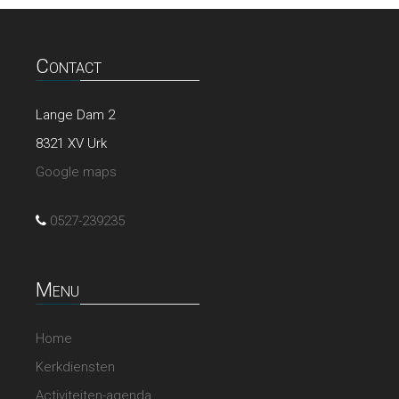
Contact
Lange Dam 2
8321 XV Urk
Google maps
0527-239235
Menu
Home
Kerkdiensten
Activiteiten-agenda