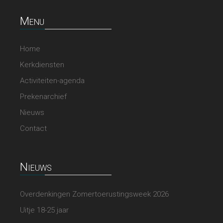
Menu
Home
Kerkdiensten
Activiteiten-agenda
Prekenarchief
Nieuws
Contact
Nieuws
Overdenkingen Zomertoerustingsweek 2026
Uitje 18-25 jaar