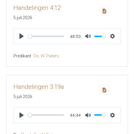
Handelingen 4:12
5 juli 2026
48:53
Play
Mute
Settings
Predikant :
Ds. W. Pieters
Handelingen 3:19a
5 juli 2026
44:44
Play
Mute
Settings