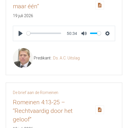
maar één”
19 juli 2026
50:34
Play
Mute
Settings
Predikant :
Ds. A.C. Uitslag
De brief aan de Romeinen
Romeinen 4:13-25 –
“Rechtvaardig door het
geloof”