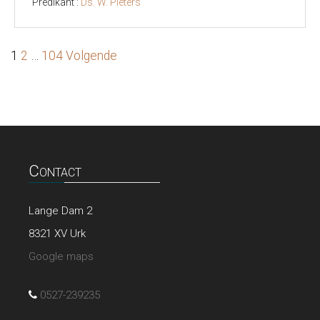
Predikant :
Ds. W. Pieters
Berichten
1
2
…
104
Volgende
paginering
Contact
Lange Dam 2
8321 XV Urk
Google maps
0527-239235