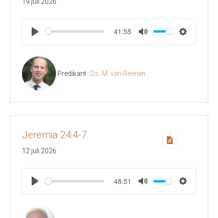
19 juli 2026
41:55
Play
Mute
Settings
Predikant :
Ds. M. van Reenen
Jeremia 24:4-7
12 juli 2026
48:51
Play
Mute
Settings