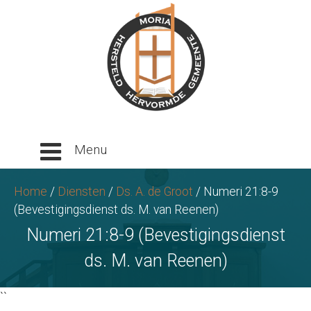
Ga
naar
tekst
Home
/
Diensten
/
Ds. A. de Groot
/
Numeri 21:8-9
(Bevestigingsdienst ds. M. van Reenen)
Numeri 21:8-9 (Bevestigingsdienst
ds. M. van Reenen)
``