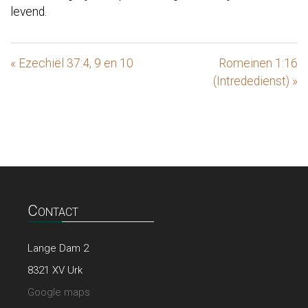
levend.
« Ezechiël 37:4, 9 en 10
Romeinen 1:16
(Intrededienst) »
Contact
Lange Dam 2
8321 XV Urk
Google maps