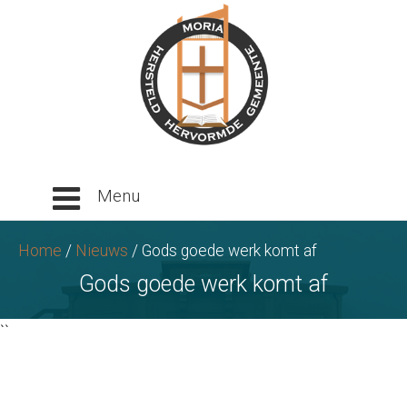
Ga
naar
tekst
Home
/
Nieuws
/
Gods goede werk komt af
Gods goede werk komt af
``