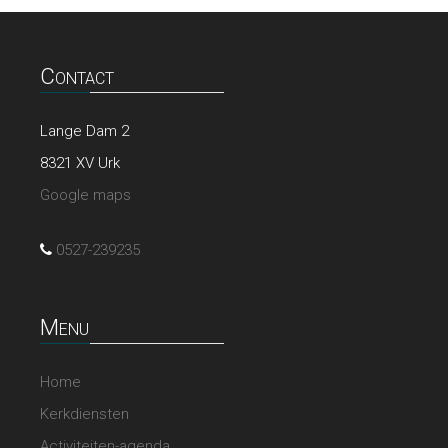
Contact
Lange Dam 2
8321 XV Urk
Google maps
0527-239235
Menu
Home
Kerkdiensten
Activiteiten-agenda