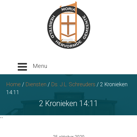
Ga
naar
tekst
Home
/
Diensten
/
Ds. J.L. Schreuders
/
2 Kronieken
14:11
2 Kronieken 14:11
``