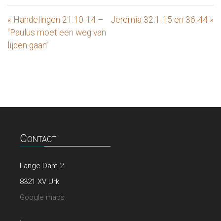
« Handelingen 21:10-14 –
Jeremia 32:1-15 en 36-44 »
“Paulus moet een weg van
lijden gaan”
Contact
Lange Dam 2
8321 XV Urk
Google maps