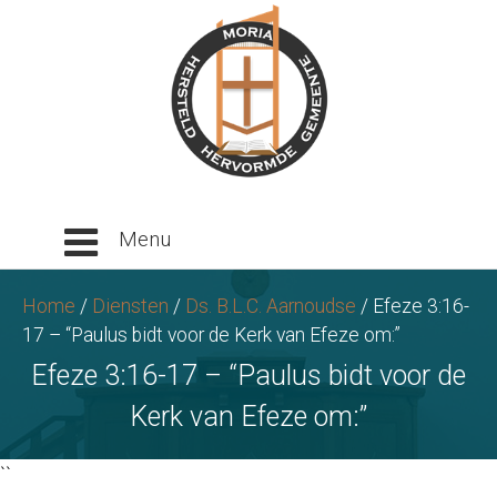
Ga
naar
tekst
Home
/
Diensten
/
Ds. B.L.C. Aarnoudse
/
Efeze 3:16-
17 – “Paulus bidt voor de Kerk van Efeze om:”
Efeze 3:16-17 – “Paulus bidt voor de
Kerk van Efeze om:”
``