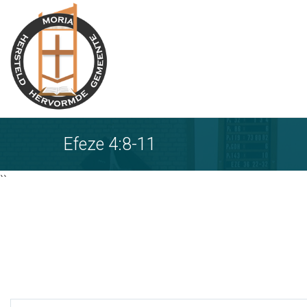
Ga
naar
tekst
Efeze 4:8-11
``