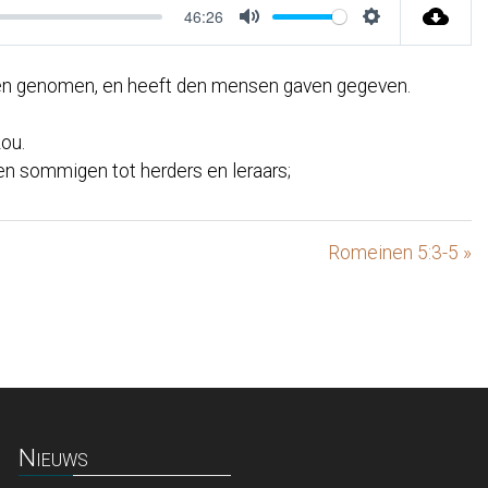
46:26
Mute
Settings
vangen genomen, en heeft den mensen gaven gegeven.
zou.
n sommigen tot herders en leraars;
Romeinen 5:3-5 »
Nieuws