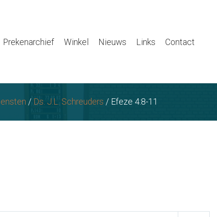
Prekenarchief
Winkel
Nieuws
Links
Contact
iensten
/
Ds. J.L. Schreuders
/
Efeze 4:8-11