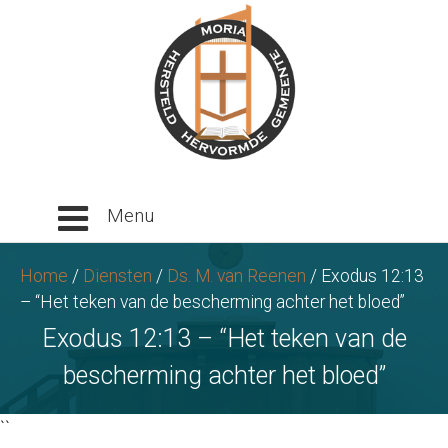
Ga
naar
tekst
Home
/
Diensten
/
Ds. M. van Reenen
/
Exodus 12:13
– “Het teken van de bescherming achter het bloed”
Exodus 12:13 – “Het teken van de
bescherming achter het bloed”
``