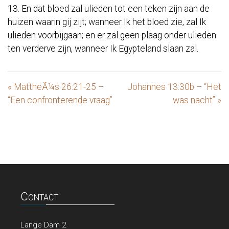
13. En dat bloed zal ulieden tot een teken zijn aan de
huizen waarin gij zijt; wanneer Ik het bloed zie, zal Ik
ulieden voorbijgaan; en er zal geen plaag onder ulieden
ten verderve zijn, wanneer Ik Egypteland slaan zal.
« MattheÃ¼s 26:21-25 –
Johannes 13:30b – “Het
“Een confronterende vraag”
was nacht” »
Contact
Lange Dam 2