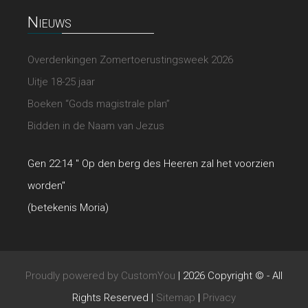
Nieuws
Overdenkingen Zomertoerustingsweek 2026
Uitje 18-25 jaar
Boeken “Gods magistrale plan”
Bidden in de Naam van Jezus
Gen 22:14 " Op den berg des Heeren zal het voorzien
worden"
(betekenis Moria)
Proudly powered by CustomYou
|
2026 Copyright © - All
Rights Reserved
|
Sitemap
|
Privacy