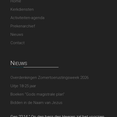
Home
Kerkdiensten
Activiteiten-agenda
Prekenarchief
Nieuws
Contact
Nieuws
Overdenkingen Zomertoerustingsweek 2026
Uitje 18-25 jaar
Boeken “Gods magistrale plan”
Bidden in de Naam van Jezus
Gen 22:14 " Op den berg des Heeren zal het voorzien