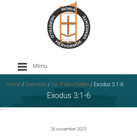
Ga
naar
tekst
Home
/
Diensten
/
Ds. P. den Ouden
/
Exodus 3:1-6
Exodus 3:1-6
``
26 november 2023