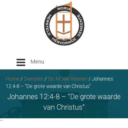
Ga
naar
tekst
Home
/
Diensten
/
Ds. M. van Reenen
/
Johannes
12:4-8 – “De grote waarde van Christus”
Johannes 12:4-8 – “De grote waarde
van Christus”
``