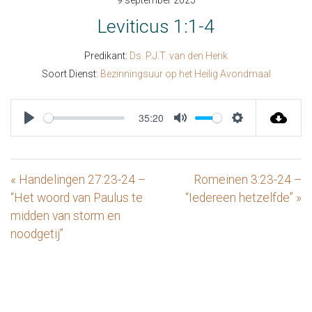
9 september 2025
Leviticus 1:1-4
Predikant:
Ds. P.J.T. van den Herik
Soort Dienst:
Bezinningsuur op het Heilig Avondmaal
35:20
Play
Mute
Settings
« Handelingen 27:23-24 –
Romeinen 3:23-24 –
“Het woord van Paulus te
“Iedereen hetzelfde” »
midden van storm en
noodgetij”