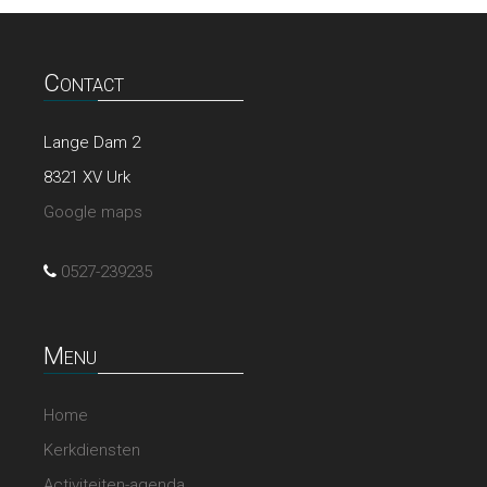
Contact
Lange Dam 2
8321 XV Urk
Google maps
0527-239235
Menu
Home
Kerkdiensten
Activiteiten-agenda