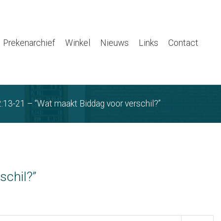
Prekenarchief
Winkel
Nieuws
Links
Contact
:13-21 – “Wat maakt Biddag voor verschil?”
schil?”