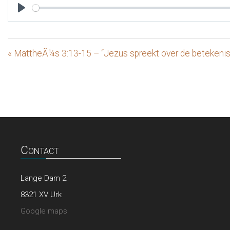
Play
« MattheÃ¼s 3:13-15 – “Jezus spreekt over de betekenis
Contact
Lange Dam 2
8321 XV Urk
Google maps