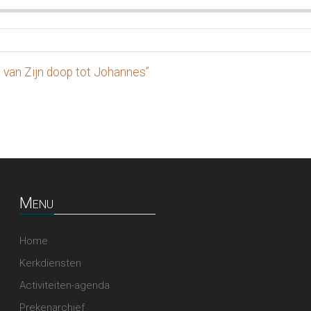
 van Zijn doop tot Johannes”
Menu
Home
Kerkdiensten
Activiteiten-agenda
Prekenarchief