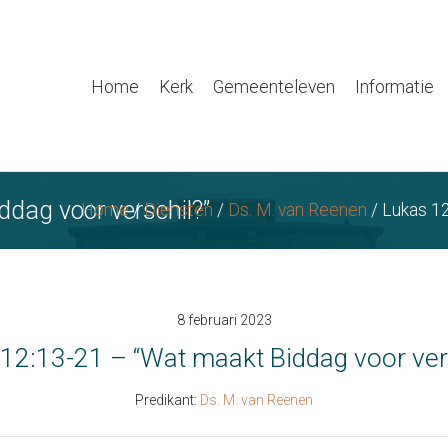
Home
Kerk
Gemeenteleven
Informatie
dag voor verschil?”
Home
/
Diensten
/
Ds. M. van Reenen
/
Lukas 12
8 februari 2023
12:13-21 – “Wat maakt Biddag voor ver
Predikant:
Ds. M. van Reenen