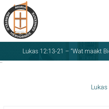
Ga
naar
tekst
Lukas 12:13-21 – “Wat maakt Bid
``
Lukas 