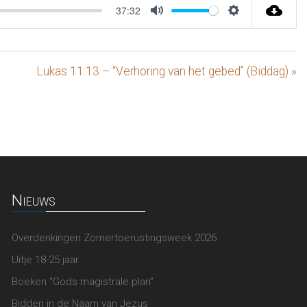
37:32
Mute
Settings
Lukas 11:13 – “Verhoring van het gebed” (Biddag) »
Nieuws
Overdenkingen Zomertoerustingsweek 2026
Uitje 18-25 jaar
Boeken “Gods magistrale plan”
Bidden in de Naam van Jezus