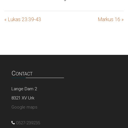
« Lukas 23:39-43
Markus 16 »
Contact
Lange Dam 2
8321 XV Urk
Google maps
0527-239235