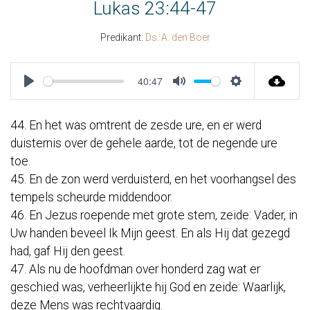
Lukas 23:44-47
Predikant:
Ds. A. den Boer
40:47
Play
Mute
Settings
44. En het was omtrent de zesde ure, en er werd
duisternis over de gehele aarde, tot de negende ure
toe.
45. En de zon werd verduisterd, en het voorhangsel des
tempels scheurde middendoor.
46. En Jezus roepende met grote stem, zeide: Vader, in
Uw handen beveel Ik Mijn geest. En als Hij dat gezegd
had, gaf Hij den geest.
47. Als nu de hoofdman over honderd zag wat er
geschied was, verheerlijkte hij God en zeide: Waarlijk,
deze Mens was rechtvaardig.