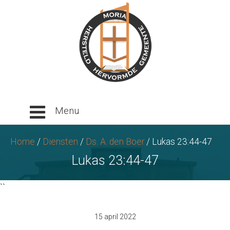
Ga
naar
tekst
Home
/
Diensten
/
Ds. A. den Boer
/
Lukas 23:44-47
Lukas 23:44-47
``
15 april 2022