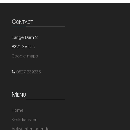
Contact
Lange Dam 2
8321 XV Urk
Google maps
0527-239235
Menu
Home
Kerkdiensten
Activiteiten-agenda