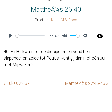
10 april 2022
MattheÃ¼s 26:40
Predikant:
Kand. M.S. Roos
55:42
Play
Mute
Settings
40. En Hij kwam tot de discipelen en vond hen
slapende, en zeide tot Petrus: Kunt gij dan niet één uur
met Mij waken?
« Lukas 22:67
MattheÃ¼s 27:45-46 »