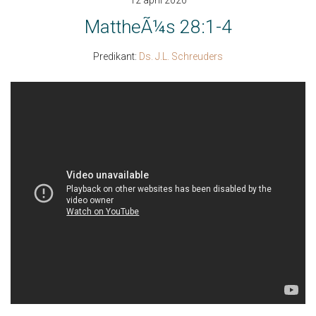
12 april 2020
MattheÃ¼s 28:1-4
Predikant:
Ds. J.L. Schreuders