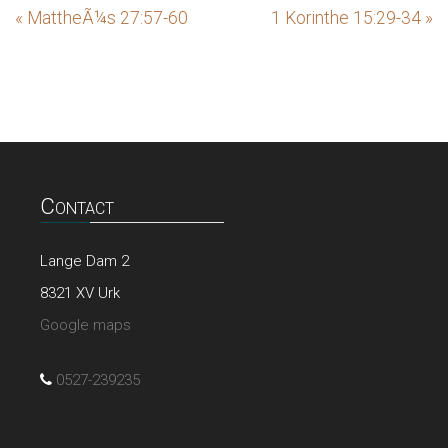
« MattheÃ¼s 27:57-60
1 Korinthe 15:29-34 »
Contact
Lange Dam 2
8321 XV Urk
Google maps
0527-239235