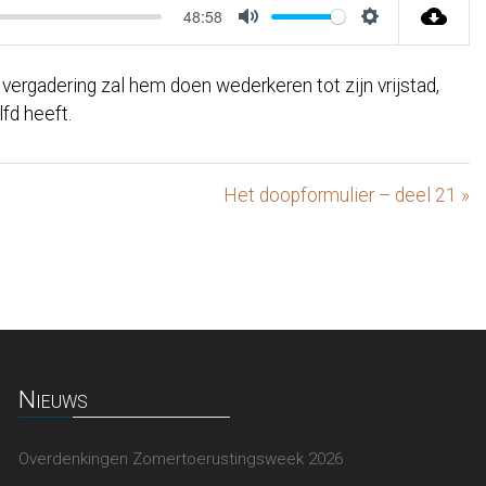
48:58
Mute
Settings
 vergadering zal hem doen wederkeren tot zijn vrijstad,
fd heeft.
Het doopformulier – deel 21 »
Nieuws
Overdenkingen Zomertoerustingsweek 2026