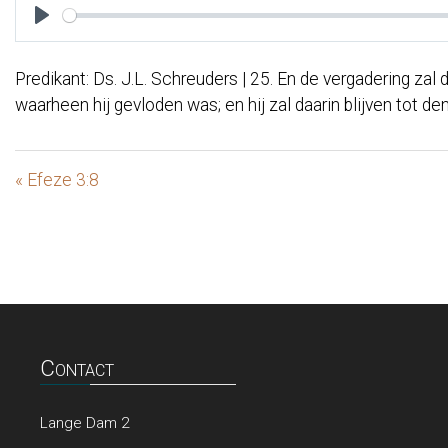
Play
Predikant: Ds. J.L. Schreuders | 25. En de vergadering za
waarheen hij gevloden was; en hij zal daarin blijven tot d
« Efeze 3:8
Contact
Lange Dam 2