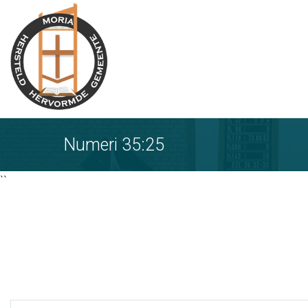
Ga
naar
tekst
Numeri 35:25
``