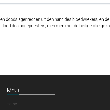
l den doodslager redden uit den hand des bloedwrekers, en de
en dood des hogepriesters, dien men met de heilige olie gezal
Menu
Home