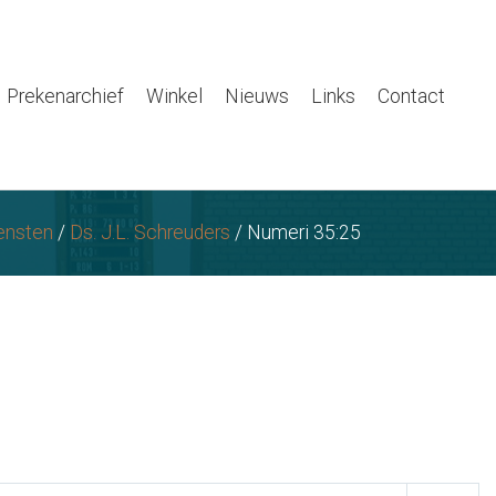
Prekenarchief
Winkel
Nieuws
Links
Contact
ensten
/
Ds. J.L. Schreuders
/
Numeri 35:25