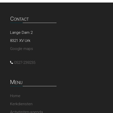
Contact
Lange Dam 2
8321 XV Urk
Google maps
0527-239235
Menu
Home
Kerkdiensten
Activiteiten-agenda