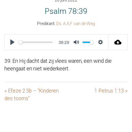
26 juni 2022
Psalm 78:39
Predikant:
Ds. A.A.F. van de Weg
38:29
Play
Mute
Settings
39. En Hij dacht dat zij vlees waren, een wind die
heengaat en niet wederkeert.
« Efeze 2:3b – “Kinderen
1 Petrus 1:13 »
des toorns”