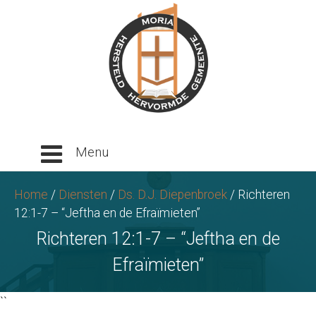
Ga
naar
tekst
Home
/
Diensten
/
Ds. D.J. Diepenbroek
/
Richteren
12:1-7 – “Jeftha en de Efraïmieten”
Richteren 12:1-7 – “Jeftha en de
Efraïmieten”
``