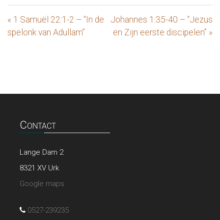
« 1 Samuël 22:1-2 – “In de
Johannes 1:35-40 – “Jezus
spelonk van Adullam”
en Zijn eerste discipelen” »
Contact
Lange Dam 2
8321 XV Urk
Google maps
0527-239235