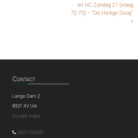
en HC Zondag 27 (vraag
72-73) – “De Heilige Doop”
»
Contact
Lange Dam 2
8321 XV Urk
Google maps
0527-239235