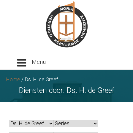
Ga
naar
tekst
Home
/
Ds. H. de Greef
Diensten door:
Ds. H. de Greef