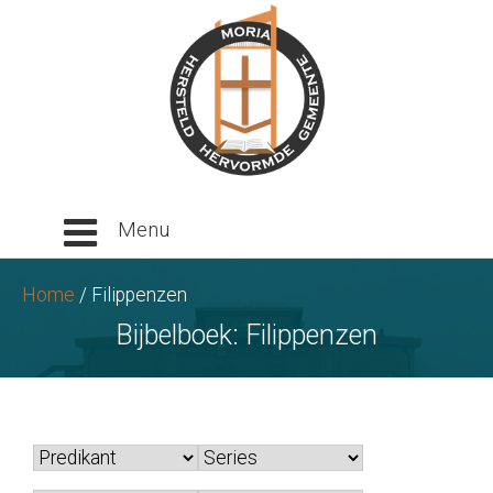
Ga
naar
tekst
Home
/
Filippenzen
Bijbelboek:
Filippenzen