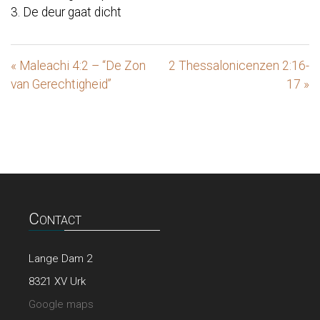
3. De deur gaat dicht
« Maleachi 4:2 – “De Zon
2 Thessalonicenzen 2:16-
van Gerechtigheid”
17 »
Contact
Lange Dam 2
8321 XV Urk
Google maps