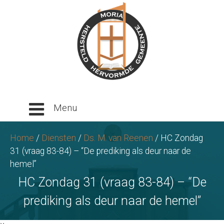
Ga
naar
tekst
Home
/
Diensten
/
Ds. M. van Reenen
/
HC Zondag
31 (vraag 83-84) – “De prediking als deur naar de
hemel”
HC Zondag 31 (vraag 83-84) – “De
prediking als deur naar de hemel”