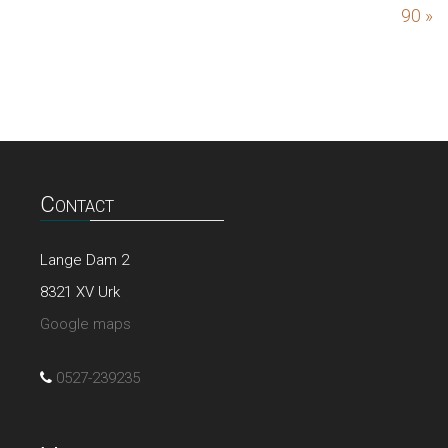
90 »
Contact
Lange Dam 2
8321 XV Urk
Google maps
0527-239235