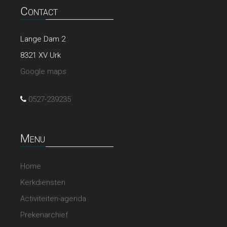
Contact
Lange Dam 2
8321 XV Urk
Google maps
0527-239235
Menu
Home
Kerkdiensten
Activiteiten-agenda
Prekenarchief