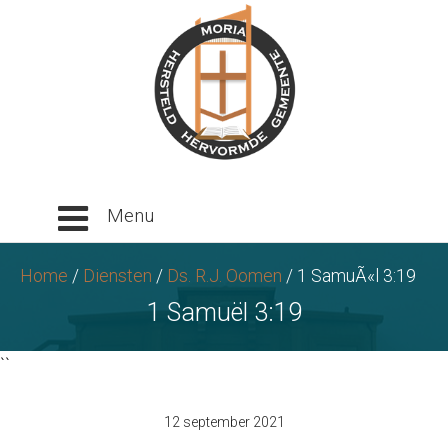
Ga
naar
tekst
Home
/
Diensten
/
Ds. R.J. Oomen
/
1 SamuÃ«l 3:19
1 Samuël 3:19
``
12 september 2021