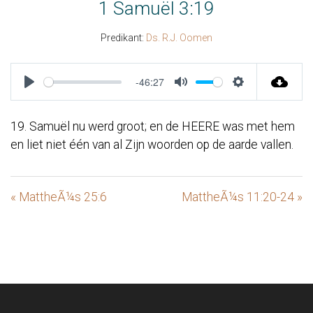
1 Samuël 3:19
Predikant:
Ds. R.J. Oomen
-46:27
Play
Mute
Settings
19. Samuël nu werd groot; en de HEERE was met hem
en liet niet één van al Zijn woorden op de aarde vallen.
« MattheÃ¼s 25:6
MattheÃ¼s 11:20-24 »