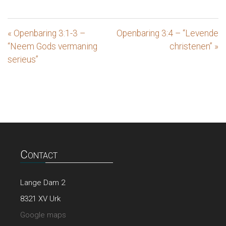
« Openbaring 3:1-3 –
Openbaring 3:4 – “Levende
“Neem Gods vermaning
christenen” »
serieus”
Contact
Lange Dam 2
8321 XV Urk
Google maps