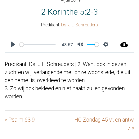
14 juli 2019
2 Korinthe 5:2-3
Predikant:
Ds. J.L. Schreuders
48:57
Play
Mute
Settings
Predikant: Ds. J.L. Schreuders | 2. Want ook in dezen
zuchten wij, verlangende met onze woonstede, die uit
den hemel is, overkleed te worden.
3. Zo wij ook bekleed en niet naakt zullen gevonden
worden.
« Psalm 63:9
HC Zondag 45 vr. en antw.
117 »