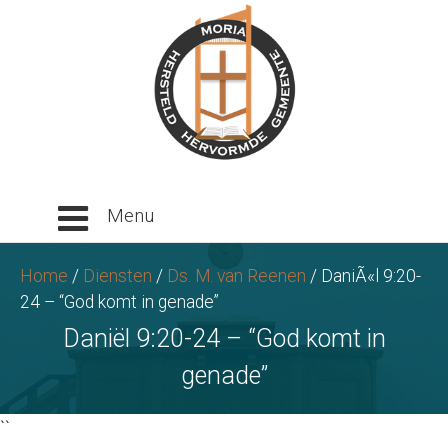
Ga
naar
tekst
Home
/
Diensten
/
Ds. M. van Reenen
/
DaniÃ«l 9:20-
24 – “God komt in genade”
Daniël 9:20-24 – “God komt in
genade”
``