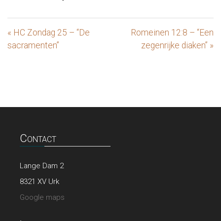
« HC Zondag 25 – “De
Romeinen 12:8 – “Een
sacramenten”
zegenrijke diaken” »
Contact
Lange Dam 2
8321 XV Urk
Google maps