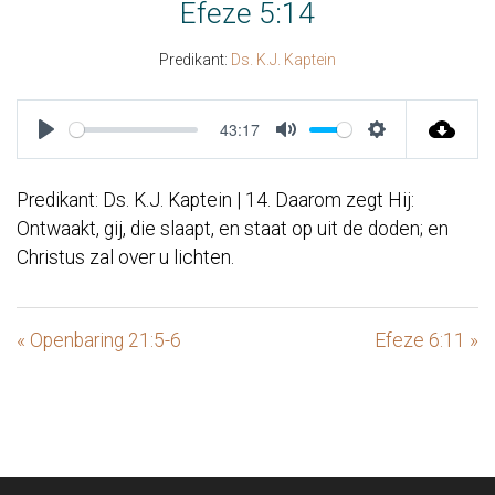
Efeze 5:14
Predikant:
Ds. K.J. Kaptein
43:17
Play
Mute
Settings
Predikant: Ds. K.J. Kaptein | 14. Daarom zegt Hij:
Ontwaakt, gij, die slaapt, en staat op uit de doden; en
Christus zal over u lichten.
« Openbaring 21:5-6
Efeze 6:11 »