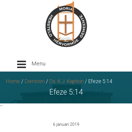
Ga
naar
tekst
Home
/
Diensten
/
Ds. K.J. Kaptein
/
Efeze 5:14
Efeze 5:14
``
6 januari 2019