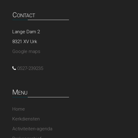
Contact
Lange Dam 2
8321 XV Urk
Google maps
0527-239235
Menu
Home
Kerkdiensten
Activiteiten-agenda