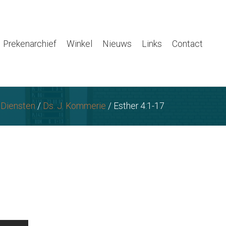
Prekenarchief
Winkel
Nieuws
Links
Contact
/
Diensten
/
Ds. J. Kommerie
/
Esther 4:1-17