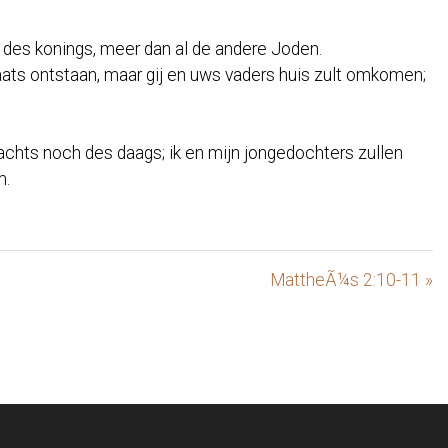
s des konings, meer dan al de andere Joden.
plaats ontstaan, maar gij en uws vaders huis zult omkomen;
nachts noch des daags; ik en mijn jongedochters zullen
m.
MattheÃ¼s 2:10-11 »