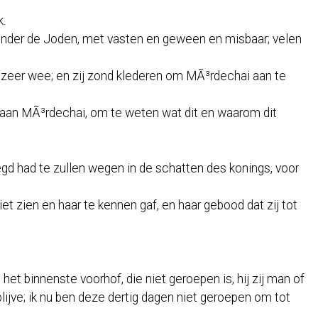
k.
 onder de Joden, met vasten en geween en misbaar; velen
 zeer wee; en zij zond klederen om MÃ³rdechai aan te
el aan MÃ³rdechai, om te weten wat dit en waarom dit
d had te zullen wegen in de schatten des konings, voor
et zien en haar te kennen gaf, en haar gebood dat zij tot
et binnenste voorhof, die niet geroepen is, hij zij man of
lijve; ik nu ben deze dertig dagen niet geroepen om tot