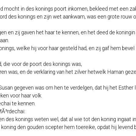
nd mocht in des konings poort inkomen, bekleed met een za
 woord des konings en zijn wet aankwam, was een grote rouw
n en zij gaven het haar te kennen, en het deed de koningin
 aan.
onings, welke hij voor haar gesteld had, en zij gaf hem bev
d, die voor de poort des konings was,
n was, en de verklaring van het zilver hetwelk Haman gezeg
 Susan gegeven was om hen te verdelgen, dat hij het Esther li
en voor haar volk.
chai te kennen.
MÃ³rdechai:
 des konings weten wel, dat al wie tot den koning ingaat in h
e koning den gouden scepter hem toereike, opdat hij levend b