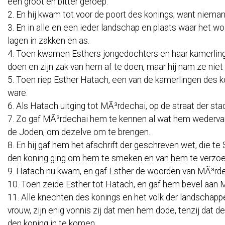
een groot en bitter geroep.
2. En hij kwam tot voor de poort des konings; want niema
3. En in alle en een ieder landschap en plaats waar het
lagen in zakken en as.
4. Toen kwamen Esthers jongedochters en haar kamerlinge
doen en zijn zak van hem af te doen, maar hij nam ze niet
5. Toen riep Esther Hatach, een van de kamerlingen des k
ware.
6. Als Hatach uitging tot MÃ³rdechai, op de straat der sta
7. Zo gaf MÃ³rdechai hem te kennen al wat hem wedervare
de Joden, om dezelve om te brengen.
8. En hij gaf hem het afschrift der geschreven wet, die te
den koning ging om hem te smeken en van hem te verzoek
9. Hatach nu kwam, en gaf Esther de woorden van MÃ³rde
10. Toen zeide Esther tot Hatach, en gaf hem bevel aan 
11. Alle knechten des konings en het volk der landschappen
vrouw, zijn enig vonnis zij dat men hem dode, tenzij dat d
den koning in te komen.