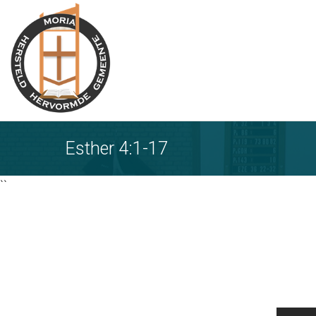
Ga
naar
tekst
Esther 4:1-17
``