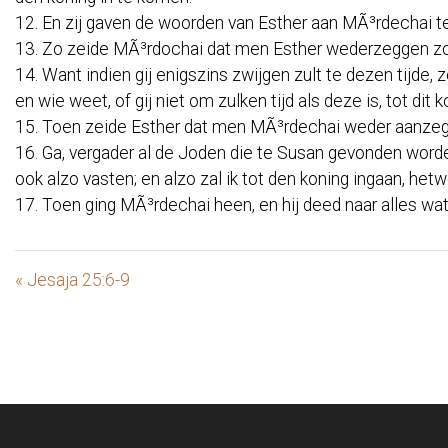
12. En zij gaven de woorden van Esther aan MÃ³rdechai t
13. Zo zeide MÃ³rdochai dat men Esther wederzeggen zou: B
14. Want indien gij enigszins zwijgen zult te dezen tijde
en wie weet, of gij niet om zulken tijd als deze is, tot dit ko
15. Toen zeide Esther dat men MÃ³rdechai weder aanzeg
16. Ga, vergader al de Joden die te Susan gevonden worden,
ook alzo vasten; en alzo zal ik tot den koning ingaan, he
17. Toen ging MÃ³rdechai heen, en hij deed naar alles w
« Jesaja 25:6-9