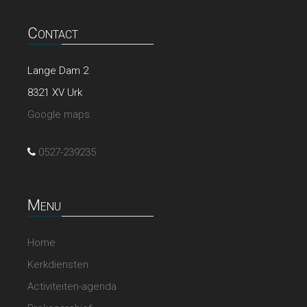
Contact
Lange Dam 2
8321 XV Urk
Google maps
0527-239235
Menu
Home
Kerkdiensten
Activiteiten-agenda