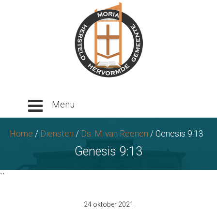
Ga
naar
tekst
Home
/
Diensten
/
Ds. M. van Reenen
/
Genesis 9:13
Genesis 9:13
``
24 oktober 2021