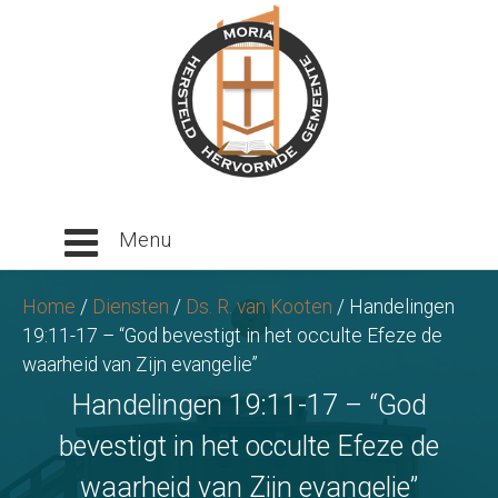
Ga
naar
tekst
Home
/
Diensten
/
Ds. R. van Kooten
/
Handelingen
19:11-17 – “God bevestigt in het occulte Efeze de
waarheid van Zijn evangelie”
Handelingen 19:11-17 – “God
bevestigt in het occulte Efeze de
waarheid van Zijn evangelie”