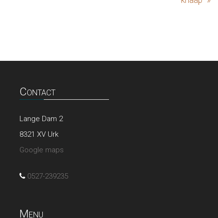
knaap” »
Contact
Lange Dam 2
8321 XV Urk
Google maps
0527-239235
Menu