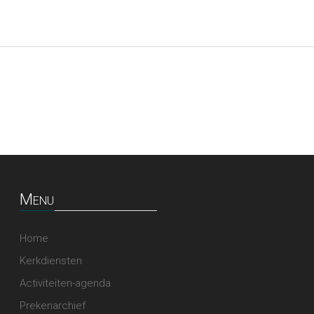
Menu
Home
Kerkdiensten
Activiteiten-agenda
Prekenarchief