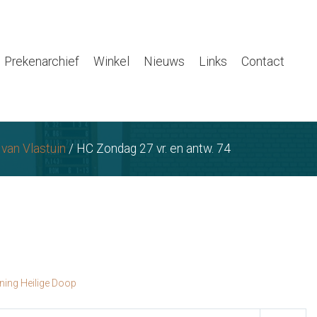
Prekenarchief
Winkel
Nieuws
Links
Contact
 van Vlastuin
/
HC Zondag 27 vr. en antw. 74
ning Heilige Doop