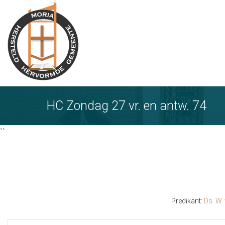
Ga
naar
tekst
HC Zondag 27 vr. en antw. 74
``
Predikant:
Ds. W.