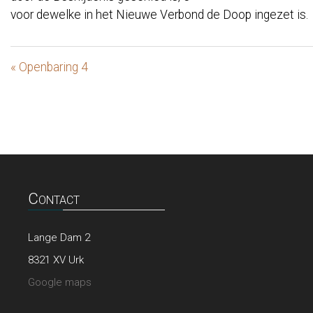
voor dewelke in het Nieuwe Verbond de Doop ingezet is.
« Openbaring 4
Contact
Lange Dam 2
8321 XV Urk
Google maps