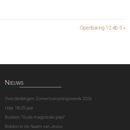
Openbaring 12:4b-5 »
Nieuws
Overdenkingen Zomertoerustingsweek 2026
Uitje 18-25 jaar
Boeken “Gods magistrale plan”
Bidden in de Naam van Jezus