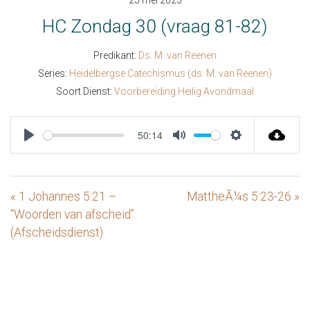
25 mei 2025
HC Zondag 30 (vraag 81-82)
Predikant:
Ds. M. van Reenen
Series:
Heidelbergse Catechismus (ds. M. van Reenen)
Soort Dienst:
Voorbereiding Heilig Avondmaal
50:14
Play
Mute
Settings
« 1 Johannes 5:21 –
MattheÃ¼s 5:23-26 »
“Woorden van afscheid”
(Afscheidsdienst)