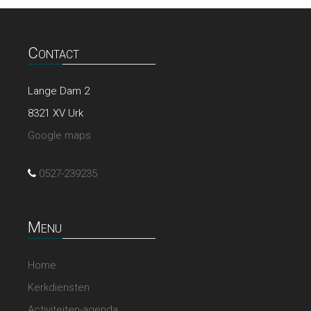
Contact
Lange Dam 2
8321 XV Urk
Google maps
0527-239235
Menu
Home
Kerkdiensten
Activiteiten-agenda