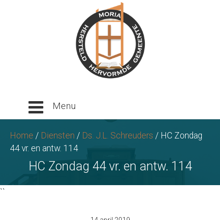
Ga
naar
tekst
Home
/
Diensten
/
Ds. J.L. Schreuders
/
HC Zondag
44 vr. en antw. 114
HC Zondag 44 vr. en antw. 114
``