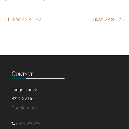
« Lukas 22:31-32
Lukas 23:8-12 »
Contact
Lange Dam 2
8321 XV Urk
Google maps
0527-239235