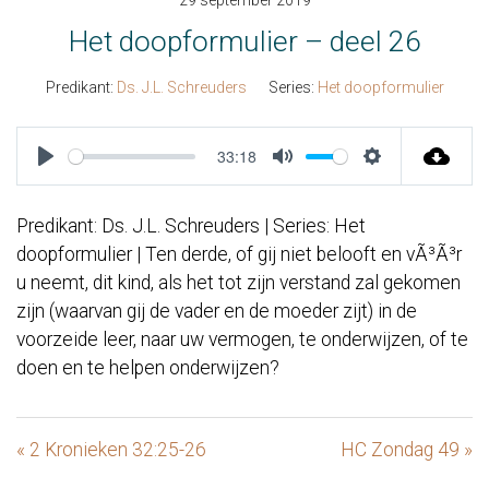
29 september 2019
Het doopformulier – deel 26
Predikant:
Ds. J.L. Schreuders
Series:
Het doopformulier
33:18
Play
Mute
Settings
Predikant: Ds. J.L. Schreuders | Series: Het
doopformulier | Ten derde, of gij niet belooft en vÃ³Ã³r
u neemt, dit kind, als het tot zijn verstand zal gekomen
zijn (waarvan gij de vader en de moeder zijt) in de
voorzeide leer, naar uw vermogen, te onderwijzen, of te
doen en te helpen onderwijzen?
« 2 Kronieken 32:25-26
HC Zondag 49 »