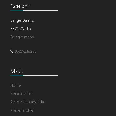
Contact
Lange Dam 2
8321 XV Urk
Google maps
0527-239235
Menu
Home
Kerkdiensten
Activiteiten-agenda
Prekenarchief