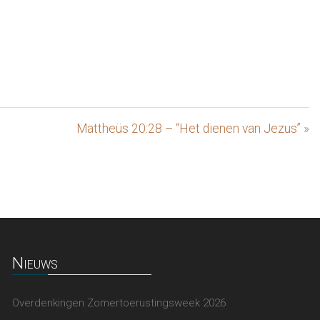
Mattheüs 20:28 – “Het dienen van Jezus” »
Nieuws
Overdenkingen Zomertoerustingsweek 2026