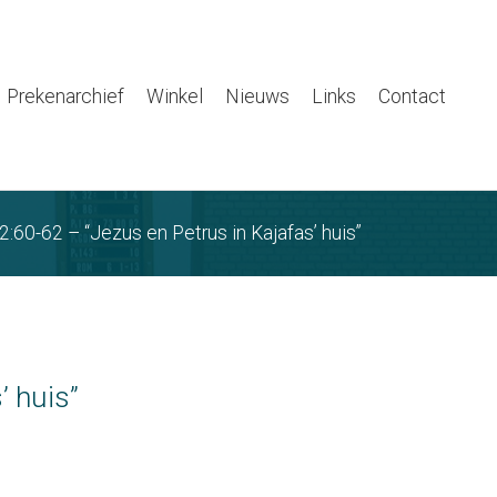
Prekenarchief
Winkel
Nieuws
Links
Contact
2:60-62 – “Jezus en Petrus in Kajafas’ huis”
’ huis”