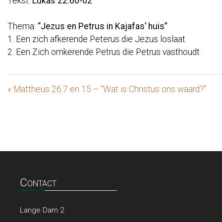
Tekst:
Lukas 22:60-62
Thema:
“Jezus en Petrus in Kajafas’ huis”
1. Een zich afkerende Peterus die Jezus loslaat
2. Een Zich omkerende Petrus die Petrus vasthoudt
« Mattheüs 26:7 en 15 – “Wat is Christus ons waard?”
Contact
Lange Dam 2