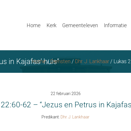
Home
Kerk
Gemeenteleven
Informatie
s in Kajafas’ huis”
Home
/
Diensten
/
Dhr. J. Lankhaar
/
Lukas 2
22 februari 2026
22:60-62 – “Jezus en Petrus in Kajafas
Predikant:
Dhr. J. Lankhaar