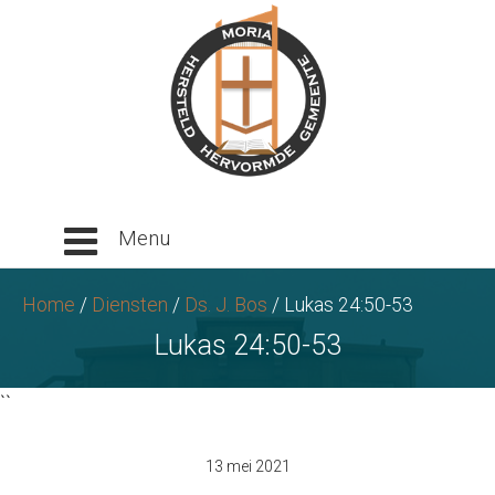
Ga
naar
tekst
Home
/
Diensten
/
Ds. J. Bos
/
Lukas 24:50-53
Lukas 24:50-53
``
13 mei 2021