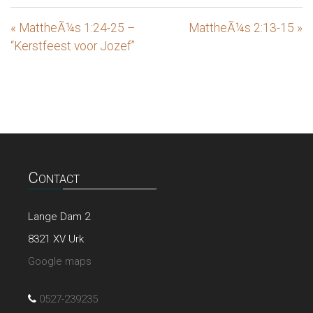
« MattheÃ¼s 1:24-25 –
MattheÃ¼s 2:13-15 »
“Kerstfeest voor Jozef”
Contact
Lange Dam 2
8321 XV Urk
Google maps
0527-239235