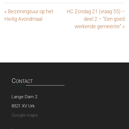
« Bezinningsuur op het
HC Zondag 21 (vraag 55) –
Heilig Avondmaal
deel 2 – “Een goed
werkende gemeente” »
Contact
Lange Dam 2
8321 XV Urk
Google maps