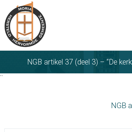
Ga
naar
tekst
NGB artikel 37 (deel 3) – “De kerk
``
NGB ar