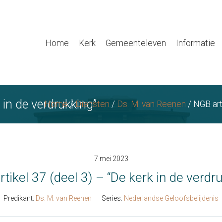
Home
Kerk
Gemeenteleven
Informatie
 in de verdrukking”
Home
/
Diensten
/
Ds. M. van Reenen
/
NGB arti
7 mei 2023
tikel 37 (deel 3) – “De kerk in de verdr
Predikant:
Ds. M. van Reenen
Series:
Nederlandse Geloofsbelijdenis