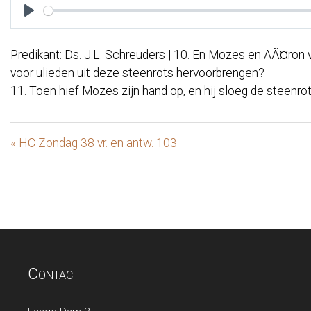
Play
Predikant: Ds. J.L. Schreuders | 10. En Mozes en AÃ¤ron v
voor ulieden uit deze steenrots hervoorbrengen?
11. Toen hief Mozes zijn hand op, en hij sloeg de steenro
« HC Zondag 38 vr. en antw. 103
Contact