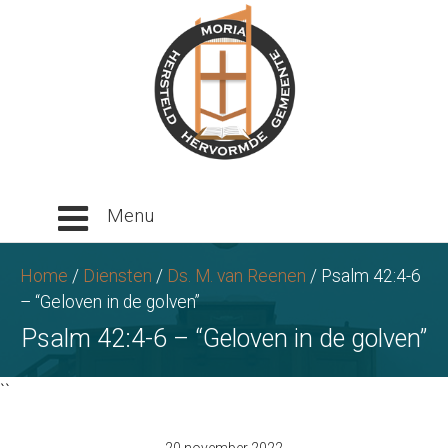
Ga
naar
tekst
Home
/
Diensten
/
Ds. M. van Reenen
/
Psalm 42:4-6
– “Geloven in de golven”
Psalm 42:4-6 – “Geloven in de golven”
``