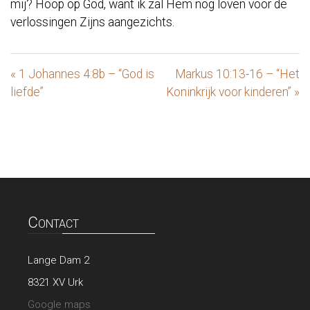
mij? Hoop op God, want ik zal Hem nog loven voor de
verlossingen Zijns aangezichts.
« 1 Johannes 4:8b – “God is
Markus 10:13-16 – “Het
liefde”
Koninkrijk voor kinderen” »
Contact
Lange Dam 2
8321 XV Urk
Google maps