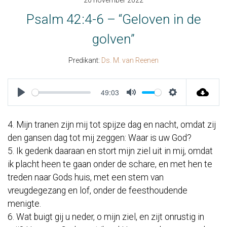
20 november 2022
Psalm 42:4-6 – “Geloven in de
golven”
Predikant:
Ds. M. van Reenen
49:03
Play
Mute
Settings
4. Mijn tranen zijn mij tot spijze dag en nacht, omdat zij
den gansen dag tot mij zeggen: Waar is uw God?
5. Ik gedenk daaraan en stort mijn ziel uit in mij, omdat
ik placht heen te gaan onder de schare, en met hen te
treden naar Gods huis, met een stem van
vreugdegezang en lof, onder de feesthoudende
menigte.
6. Wat buigt gij u neder, o mijn ziel, en zijt onrustig in