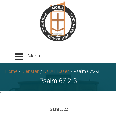
Ga
naar
tekst
Home
/
Diensten
/
Ds. A.I. Kazen
/
Psalm 67:2-3
Psalm 67:2-3
``
12 juni 2022