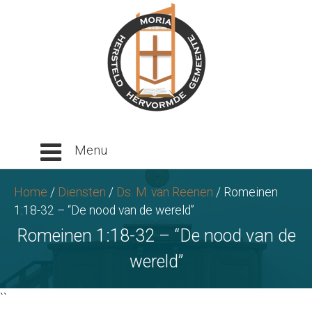
Ga
naar
tekst
Home
/
Diensten
/
Ds. M. van Reenen
/
Romeinen
1:18-32 – “De nood van de wereld”
Romeinen 1:18-32 – “De nood van de
wereld”
``