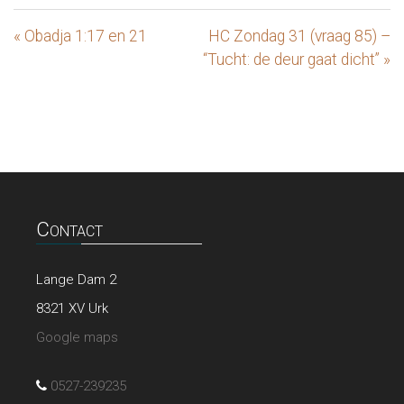
« Obadja 1:17 en 21
HC Zondag 31 (vraag 85) –
“Tucht: de deur gaat dicht” »
Contact
Lange Dam 2
8321 XV Urk
Google maps
0527-239235