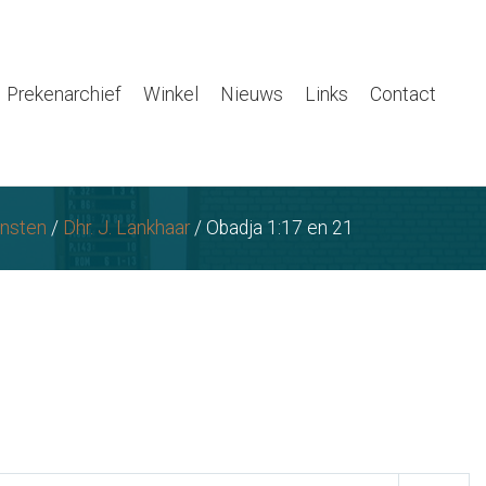
Prekenarchief
Winkel
Nieuws
Links
Contact
nsten
/
Dhr. J. Lankhaar
/
Obadja 1:17 en 21