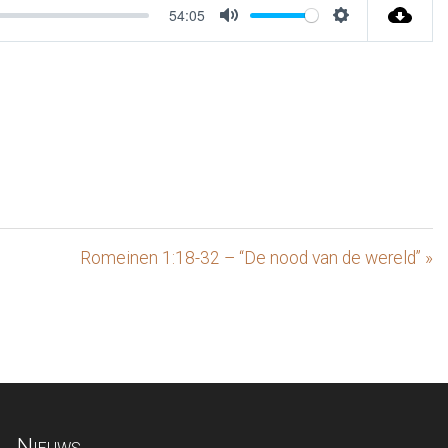
54:05
Mute
Settings
Romeinen 1:18-32 – “De nood van de wereld” »
Nieuws