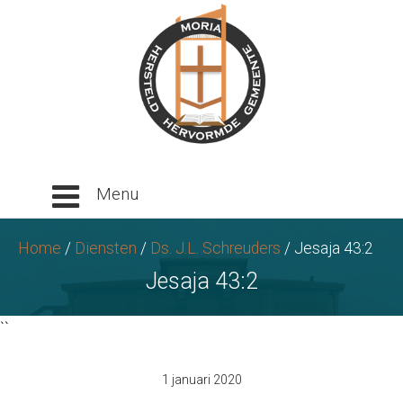
Ga
naar
tekst
Home
/
Diensten
/
Ds. J.L. Schreuders
/
Jesaja 43:2
Jesaja 43:2
``
1 januari 2020