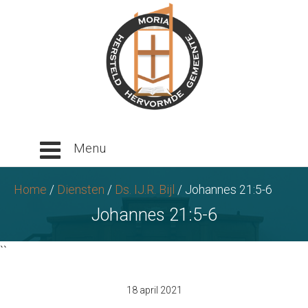
Ga
naar
tekst
Home
/
Diensten
/
Ds. IJ.R. Bijl
/
Johannes 21:5-6
Johannes 21:5-6
``
18 april 2021